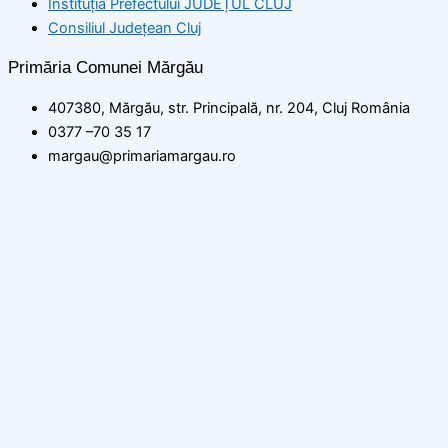
Instituția Prefectului JUDEȚUL CLUJ
Consiliul Județean Cluj
Primăria Comunei Mărgău
407380, Mărgău, str. Principală, nr. 204, Cluj România
0377 –70 35 17
margau@primariamargau.ro
© 2026 Primăria Comunei Mărgău, Județul Cluj
Acest site utilizează module cookie pentru a vă asigura că
beneficiați de cea mai bună experiență pe site-ul nostru
setări
ACCEPT
Politica de confidențialitate
Închide
Rezumat confidențialitate