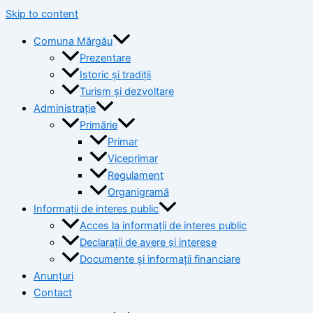
Skip to content
Comuna Mărgău
Prezentare
Istoric și tradiții
Turism și dezvoltare
Administrație
Primărie
Primar
Viceprimar
Regulament
Organigramă
Informații de interes public
Acces la informații de interes public
Declarații de avere și interese
Documente și informații financiare
Anunțuri
Contact