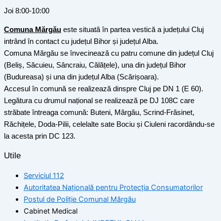
Joi 8:00-10:00
Comuna Mărgău
este situată în partea vestică a județului Cluj
intrând în contact cu județul Bihor și județul Alba.
Comuna Mărgău se învecinează cu patru comune din județul Cluj
(Beliș, Săcuieu, Sâncraiu, Călățele), una din județul Bihor
(Budureasa) și una din județul Alba (Scărișoara).
Accesul în comună se realizează dinspre Cluj pe DN 1 (E 60).
Legătura cu drumul național se realizează pe DJ 108C care
străbate întreaga comună: Buteni, Mărgău, Scrind-Frăsinet,
Răchițele, Doda-Pilii, celelalte sate Bociu și Ciuleni racordându-se
la acesta prin DC 123.
Utile
Serviciul 112
Autoritatea Națională pentru Protecția Consumatorilor
Postul de Poliţie Comunal Mărgău
Cabinet Medical