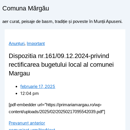
Comuna Mărgău
aer curat, peisaje de basm, tradiție și poveste în Munții Apuseni.
Anunțuri
,
Important
Dispozitia nr.161/09.12.2024-privind
rectificarea bugetului local al comunei
Margau
februarie 17, 2025
12:04 pm
[pdf-embedder url=”https://primariamargau.ro/wp-
content/uploads/2025/02/20250217095542039.pdf”]
Prev
anunț anterior
comunicat următor
Next