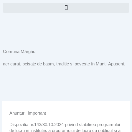
Skip
to
content
Comuna Mărgău
aer curat, peisaje de basm, tradiție și poveste în Munții Apuseni.
Anunțuri
,
Important
Dispozitia nr.143/30.10.2024-privind stabilirea programului
de lucru in institutie, a programului de lucru cu publicul si a