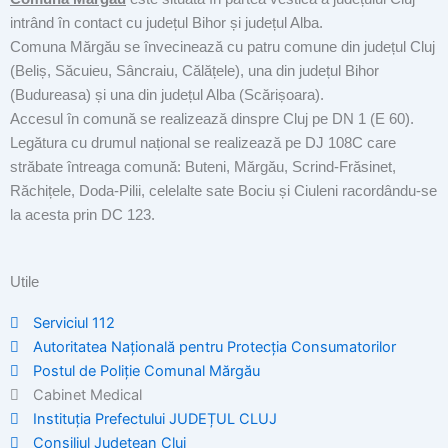
intrând în contact cu județul Bihor și județul Alba.
Comuna Mărgău se învecinează cu patru comune din județul Cluj
(Beliș, Săcuieu, Sâncraiu, Călățele), una din județul Bihor
(Budureasa) și una din județul Alba (Scărișoara).
Accesul în comună se realizează dinspre Cluj pe DN 1 (E 60).
Legătura cu drumul național se realizează pe DJ 108C care
străbate întreaga comună: Buteni, Mărgău, Scrind-Frăsinet,
Răchițele, Doda-Pilii, celelalte sate Bociu și Ciuleni racordându-se
la acesta prin DC 123.
Utile
Serviciul 112
Autoritatea Națională pentru Protecția Consumatorilor
Postul de Poliţie Comunal Mărgău
Cabinet Medical
Instituția Prefectului JUDEȚUL CLUJ
Consiliul Județean Cluj