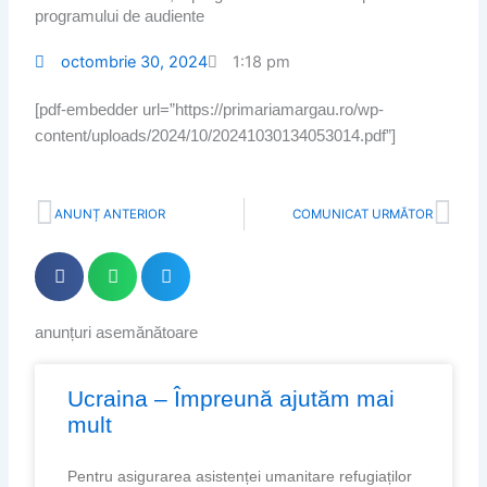
programului de audiente
octombrie 30, 2024
1:18 pm
[pdf-embedder url=”https://primariamargau.ro/wp-
content/uploads/2024/10/20241030134053014.pdf”]
Prev
Nex
ANUNȚ ANTERIOR
COMUNICAT URMĂTOR
anunțuri asemănătoare
Page
Page
Page
Page
Ucraina – Împreună ajutăm mai
mult
Pentru asigurarea asistenței umanitare refugiaților