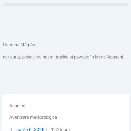
Skip
to
content
Comuna Mărgău
aer curat, peisaje de basm, tradiție și poveste în Munții Apuseni.
Anunțuri
Avertizare meteorologica
aprilie 6, 2026
12:25 pm