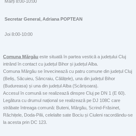
Marți 8:00-10:00
Secretar General, Adriana POPTEAN
Joi 8:00-10:00
Comuna Mărgău
este situată în partea vestică a județului Cluj
intrând în contact cu județul Bihor și județul Alba.
Comuna Mărgău se învecinează cu patru comune din județul Cluj
(Beliș, Săcuieu, Sâncraiu, Călățele), una din județul Bihor
(Budureasa) și una din județul Alba (Scărișoara).
Accesul în comună se realizează dinspre Cluj pe DN 1 (E 60).
Legătura cu drumul național se realizează pe DJ 108C care
străbate întreaga comună: Buteni, Mărgău, Scrind-Frăsinet,
Răchițele, Doda-Pilii, celelalte sate Bociu și Ciuleni racordându-se
la acesta prin DC 123.