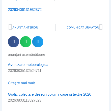
20260406131932372
Prev
Nex
ANUNȚ ANTERIOR
COMUNICAT URMĂTOR
anunțuri asemănătoare
Page
Page
Page
Page
Page
Avertizare meteorologica
20260805132524711
Citește mai mult
Grafic colectare deseuri voluminoase si textile 2026
20260803113827823