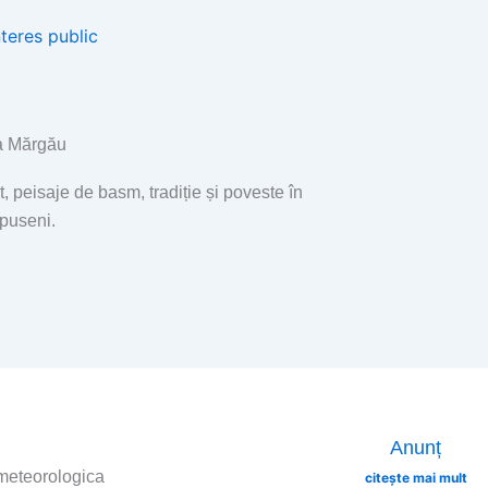
nteres public
 Mărgău
t, peisaje de basm, tradiție și poveste în
Apuseni.
Page
Page
Page
Page
Anunț
 meteorologica
citește mai mult