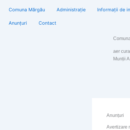
Skip
Comuna Mărgău
Administrație
Informații de i
to
content
Anunțuri
Contact
Comuna
aer cura
Munții 
Anunțuri
Avertizare