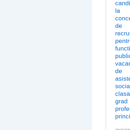
candi
la
conc
de
recru
pentr
funct
publi
vaca
de
asist
socia
clasa
grad
profe
princ