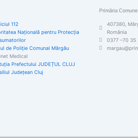
Primăria Comune
iciul 112
407380, Mărgă
ritatea Națională pentru Protecția
România
sumatorilor
0377 –70 35 
ul de Poliţie Comunal Mărgău
margau@prim
net Medical
ituția Prefectului JUDEȚUL CLUJ
iliul Județean Cluj