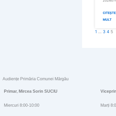
202607
CITEȘTE
MULT
1
…
3
4
5
Audiențe Primăria Comunei Mărgău
Primar, Mircea Sorin SUCIU
Vicepr
Miercuri 8:00-10:00
Marți 8: