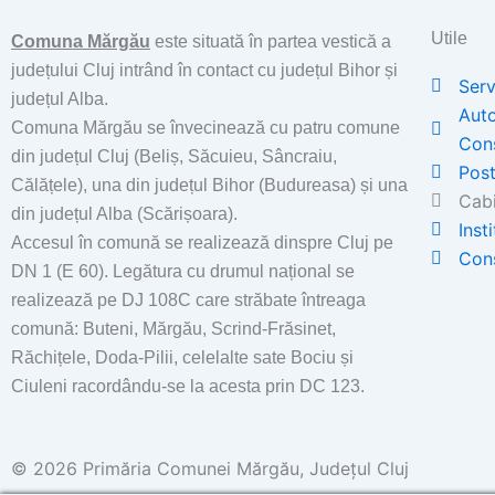
Utile
Comuna Mărgău
este situată în partea vestică a
județului Cluj intrând în contact cu județul Bihor și
Serv
județul Alba.
Auto
Comuna Mărgău se învecinează cu patru comune
Con
din județul Cluj (Beliș, Săcuieu, Sâncraiu,
Post
Călățele), una din județul Bihor (Budureasa) și una
Cabi
din județul Alba (Scărișoara).
Inst
Accesul în comună se realizează dinspre Cluj pe
Cons
DN 1 (E 60). Legătura cu drumul național se
realizează pe DJ 108C care străbate întreaga
comună: Buteni, Mărgău, Scrind-Frăsinet,
Răchițele, Doda-Pilii, celelalte sate Bociu și
Ciuleni racordându-se la acesta prin DC 123.
© 2026 Primăria Comunei Mărgău, Județul Cluj