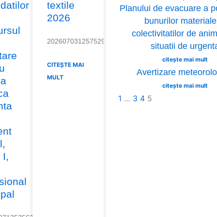
datilor
textile
Planului de evacuare a po
2026
bunurilor materiale
ursul
colectivitatilor de anim
20260703125752964
situatii de urgent
tare
citește mai mult
CITEȘTE MAI
u
Avertizare meteorolo
MULT
ia
citește mai mult
ca
1
…
3
4
5
nta
ent
l,
 I,
sional
ipal