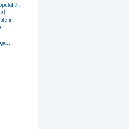
pulatiei,
 si
ale in
a
gica