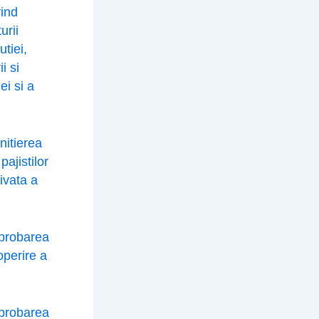
vind
urii
utiei,
i si
ei si a
i
nitierea
pajistilor
rivata a
u
aprobarea
operire a
aprobarea