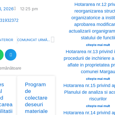
Hotararea nr.12 pri
 6, 2026
12:25 pm
reorganizarea struct
organizatorice a instit
31932372
aprobarea modificari
actualizarii organigram
Next
statului de functi
NTERIOR
COMUNICAT URMĂTOR
citește mai mult
Hotararea nr.13 privind i
procedurii de inchiriere a 
aflate in proprietatea p
semănătoare
comunei Marga
e
ge
citește mai mult
es
Program
Hotararea nr.15 privind 
l
de
Planului de analiza si ac
nd
colectare
riscurilor
icarea
deseuri
citește mai mult
litatii
materiale
Hotararea nr.14 privind 