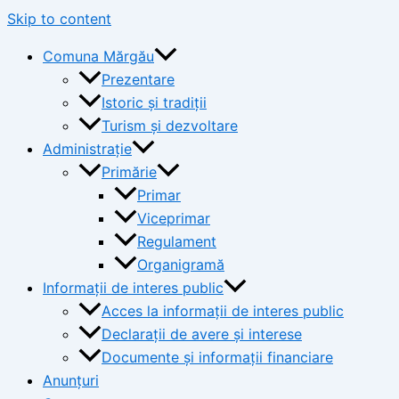
Skip to content
Comuna Mărgău
Prezentare
Istoric și tradiții
Turism și dezvoltare
Administrație
Primărie
Primar
Viceprimar
Regulament
Organigramă
Informații de interes public
Acces la informații de interes public
Declarații de avere și interese
Documente și informații financiare
Anunțuri