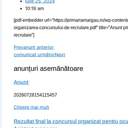
iulie 25, 2024
10:19 am
[pdf-embedder url=”https://primariamargau.ro/wp-content
organizarea-concursului-de-recrutare.pdf” title=”Anunt p
recrutare”]
Prev
anunț anterior
comunicat următor
Next
anunțuri asemănătoare
Anunț
20260728154115457
Citește mai mult
Rezultat final la concursul organizat pentru o