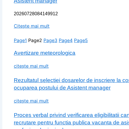
Asistent manager
20260728084149912
Citește mai mult
Page
1
Page
2
Page
3
Page
4
Page
5
Avertizare meteorologica
citește mai mult
Rezultatul selectiei dosarelor de inscriere la c
ocuparea postului de Asistent manager
citește mai mult
Proces verbal privind verificarea eligibilitatii c
recrutare pentru functia publica vacanta de asis