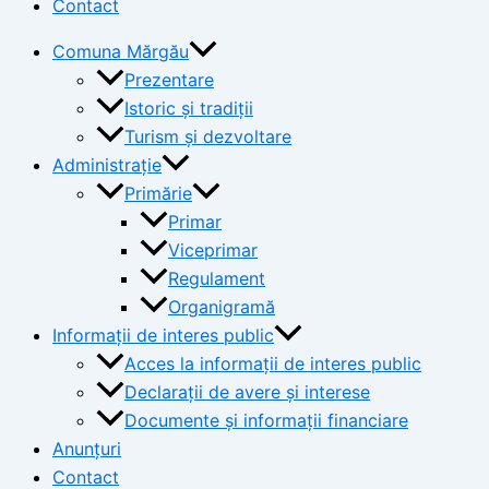
Contact
Comuna Mărgău
Prezentare
Istoric și tradiții
Turism și dezvoltare
Administrație
Primărie
Primar
Viceprimar
Regulament
Organigramă
Informații de interes public
Acces la informații de interes public
Declarații de avere și interese
Documente și informații financiare
Anunțuri
Contact