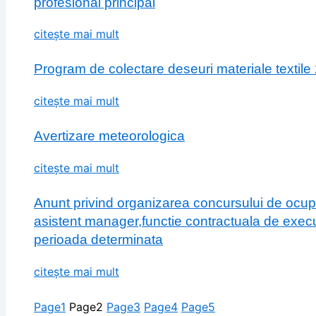
profesional principal
citește mai mult
Program de colectare deseuri materiale textile
citește mai mult
Avertizare meteorologica
citește mai mult
Anunt privind organizarea concursului de ocup
asistent manager,functie contractuala de execu
perioada determinata
citește mai mult
Page
1
Page
2
Page
3
Page
4
Page
5