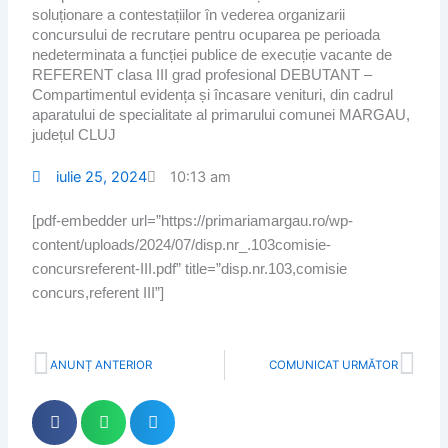
soluționare a contestațiilor în vederea organizarii
concursului de recrutare pentru ocuparea pe perioada
nedeterminata a funcției publice de execuție vacante de
REFERENT clasa III grad profesional DEBUTANT –
Compartimentul evidența și încasare venituri, din cadrul
aparatului de specialitate al primarului comunei MARGAU,
județul CLUJ
iulie 25, 2024
10:13 am
[pdf-embedder url=”https://primariamargau.ro/wp-
content/uploads/2024/07/disp.nr_.103comisie-
concursreferent-III.pdf” title=”disp.nr.103,comisie
concurs,referent III”]
Prev
Nex
ANUNȚ ANTERIOR
COMUNICAT URMĂTOR