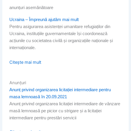
anunțuri asemănătoare
Page
Page
Page
Page
Ucraina – Împreună ajutăm mai mult
Pentru asigurarea asistenței umanitare refugiaților din
Ucraina, instituțiile guvernamentale își coordonează
acțiunile cu societatea civilă și organizațiile naționale și
internaționale.
Citește mai mult
Anunțuri
Anunț privind organizarea licitației intermediare pentru
masa lemnoasă în 20.09.2021
Anunț privind organizarea licitației intermediare de vânzare
masă lemnoasă pe picior cu strigare și a licitației
intermediare pentru prestări servicii