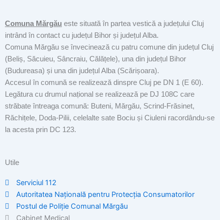
Comuna Mărgău
este situată în partea vestică a județului Cluj
intrând în contact cu județul Bihor și județul Alba.
Comuna Mărgău se învecinează cu patru comune din județul Cluj
(Beliș, Săcuieu, Sâncraiu, Călățele), una din județul Bihor
(Budureasa) și una din județul Alba (Scărișoara).
Accesul în comună se realizează dinspre Cluj pe DN 1 (E 60).
Legătura cu drumul național se realizează pe DJ 108C care
străbate întreaga comună: Buteni, Mărgău, Scrind-Frăsinet,
Răchițele, Doda-Pilii, celelalte sate Bociu și Ciuleni racordându-se
la acesta prin DC 123.
Utile
Serviciul 112
Autoritatea Națională pentru Protecția Consumatorilor
Postul de Poliţie Comunal Mărgău
Cabinet Medical