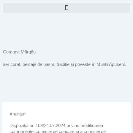
Skip
to
content
Comuna Mărgău
aer curat, peisaje de basm, tradiție și poveste în Munții Apuseni.
Anunțuri
Dispoziția nr. 103/24.07.2024 privind modificarea
componentei comisiei de concurs și a comisiei de