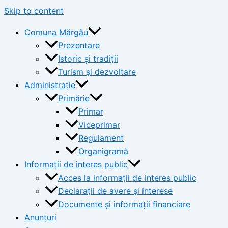
Skip to content
Comuna Mărgău
Prezentare
Istoric și tradiții
Turism și dezvoltare
Administrație
Primărie
Primar
Viceprimar
Regulament
Organigramă
Informații de interes public
Acces la informații de interes public
Declarații de avere și interese
Documente și informații financiare
Anunțuri