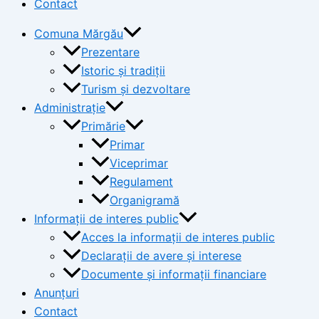
Contact
Comuna Mărgău
Prezentare
Istoric și tradiții
Turism și dezvoltare
Administrație
Primărie
Primar
Viceprimar
Regulament
Organigramă
Informații de interes public
Acces la informații de interes public
Declarații de avere și interese
Documente și informații financiare
Anunțuri
Contact