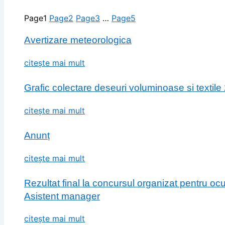
Page
1
Page
2
Page
3
…
Page
5
Avertizare meteorologica
citește mai mult
Grafic colectare deseuri voluminoase si textile
citește mai mult
Anunț
citește mai mult
Rezultat final la concursul organizat pentru o
Asistent manager
citește mai mult