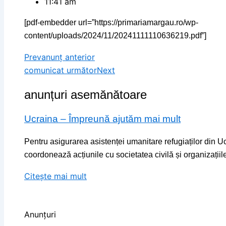
11:41 am
[pdf-embedder url=”https://primariamargau.ro/wp-
content/uploads/2024/11/20241111110636219.pdf”]
Prev
anunț anterior
comunicat următor
Next
anunțuri asemănătoare
Ucraina – Împreună ajutăm mai mult
Pentru asigurarea asistenței umanitare refugiaților din Uc
coordonează acțiunile cu societatea civilă și organizațiile
Citește mai mult
Anunțuri