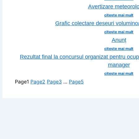
Avertizare meteorol
citește mai mult
Grafic colectare deseuri voluminoa
citește mai mult
Anunț
citește mai mult
Rezultat final la concursul organizat pentru ocu
manager
citește mai mult
Page
1
Page
2
Page
3
…
Page
5