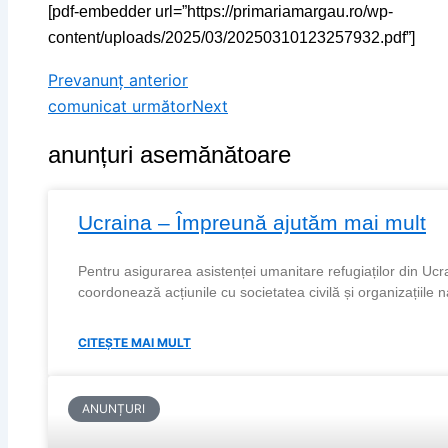
[pdf-embedder url=”https://primariamargau.ro/wp-
content/uploads/2025/03/20250310123257932.pdf”]
Prev
anunț anterior
comunicat următor
Next
anunțuri asemănătoare
Ucraina – Împreună ajutăm mai mult
Pentru asigurarea asistenței umanitare refugiaților din Ucra
coordonează acțiunile cu societatea civilă și organizațiile n
CITEȘTE MAI MULT
ANUNȚURI