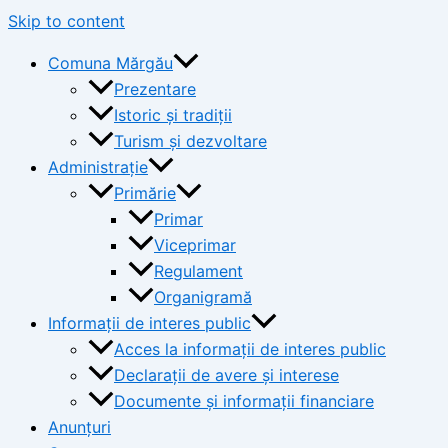
Skip to content
Comuna Mărgău
Prezentare
Istoric și tradiții
Turism și dezvoltare
Administrație
Primărie
Primar
Viceprimar
Regulament
Organigramă
Informații de interes public
Acces la informații de interes public
Declarații de avere și interese
Documente și informații financiare
Anunțuri