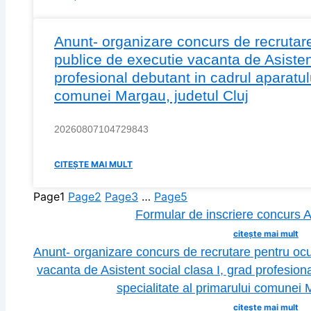
Anunt- organizare concurs de recrutare
publice de executie vacanta de Asistent
profesional debutant in cadrul aparatulu
comunei Margau, judetul Cluj
20260807104729843
CITEȘTE MAI MULT
Page
1
Page
2
Page
3
…
Page
5
Formular de inscriere concurs A
citește mai mult
Anunt- organizare concurs de recrutare pentru ocu
vacanta de Asistent social clasa I, grad profesion
specialitate al primarului comunei 
citește mai mult