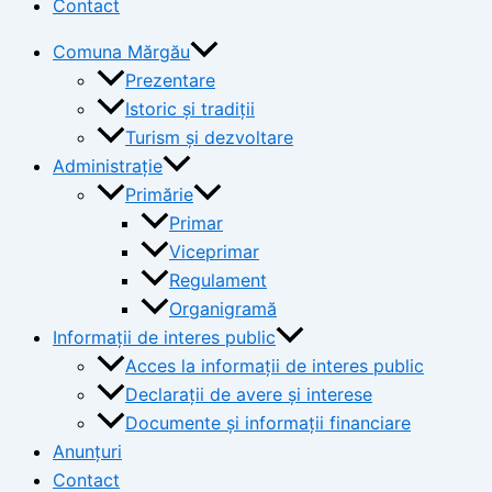
Contact
Comuna Mărgău
Prezentare
Istoric și tradiții
Turism și dezvoltare
Administrație
Primărie
Primar
Viceprimar
Regulament
Organigramă
Informații de interes public
Acces la informații de interes public
Declarații de avere și interese
Documente și informații financiare
Anunțuri
Contact