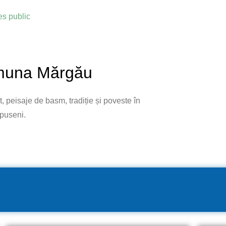
res public
una Mărgău
t, peisaje de basm, tradiție și poveste în
Apuseni.