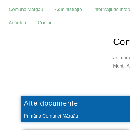
Skip
Comuna Mărgău
Administrație
Informații de inte
to
content
Anunțuri
Contact
Com
aer cura
Munții 
Alte documente
Primăria Comunei Mărgău