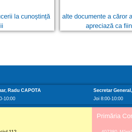
erii la cunoștință
alte documente a căror a
ii
apreciază ca fii
u
mar, Radu CAPOTA
Secretar Genera
00-10:00
Joi 8:00-10:00
Primăria C
ciul 112
407380, Mărgău,