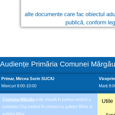
alte documente care fac obiectul aduc
publică, conform leg
Audiențe Primăria Comunei Mărgă
Primar, Mircea Sorin SUCIU
Vicepri
Miercuri 8:00-10:00
Marți 8:
Comuna Mărgău
este situată în partea vestică a
Utile
județului Cluj intrând în contact cu județul Bihor și
județul Alba.
Servi