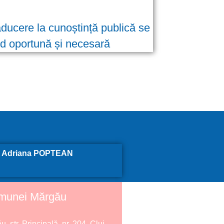
ducere la cunoștință publică se
nd oportună și necesară
l, Adriana POPTEAN
omunei Mărgău
 str. Principală, nr. 204, Cluj