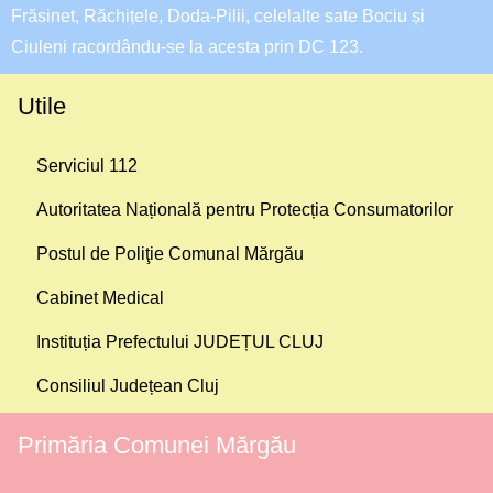
Frăsinet, Răchițele, Doda-Pilii, celelalte sate Bociu și
Ciuleni racordându-se la acesta prin DC 123.
Utile
Serviciul 112
Autoritatea Națională pentru Protecția Consumatorilor
Postul de Poliţie Comunal Mărgău
Cabinet Medical
Instituția Prefectului JUDEȚUL CLUJ
Consiliul Județean Cluj
Primăria Comunei Mărgău