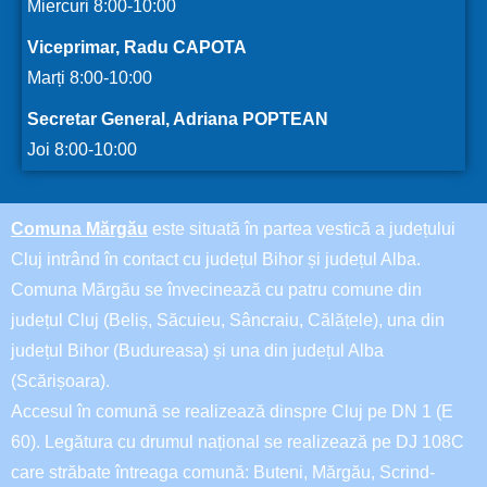
Miercuri 8:00-10:00
Viceprimar, Radu CAPOTA
Marți 8:00-10:00
Secretar General, Adriana POPTEAN
Joi 8:00-10:00
Comuna Mărgău
este situată în partea vestică a județului
Cluj intrând în contact cu județul Bihor și județul Alba.
Comuna Mărgău se învecinează cu patru comune din
județul Cluj (Beliș, Săcuieu, Sâncraiu, Călățele), una din
județul Bihor (Budureasa) și una din județul Alba
(Scărișoara).
Accesul în comună se realizează dinspre Cluj pe DN 1 (E
60). Legătura cu drumul național se realizează pe DJ 108C
care străbate întreaga comună: Buteni, Mărgău, Scrind-