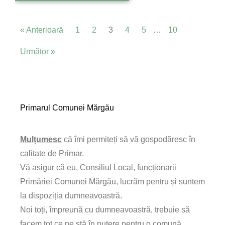
« Anterioară
1
2
3
4
5
…
10
Următor »
Primarul Comunei Mărgău
Mulțumesc
că îmi permiteți să vă gospodăresc în
calitate de Primar.
Vă asigur că eu, Consiliul Local, funcționarii
Primăriei Comunei Mărgău, lucrăm pentru și suntem
la dispoziția dumneavoastră.
Noi toți, împreună cu dumneavoastră, trebuie să
facem tot ce ne stă în putere pentru o comună