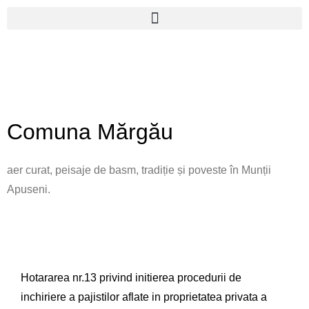
Skip
to
content
Comuna Mărgău
aer curat, peisaje de basm, tradiție și poveste în Munții
Apuseni.
Primăria și Consiliul local
MĂRGĂU informează
Hotararea nr.13 privind initierea procedurii de
inchiriere a pajistilor aflate in proprietatea privata a