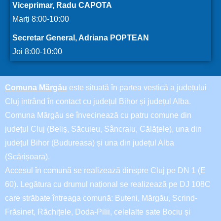
Viceprimar, Radu CAPOTA
Marți 8:00-10:00
Secretar General, Adriana POPTEAN
Joi 8:00-10:00
Comuna Mărgău
este situată în partea vestică a județului
Cluj intrând în contact cu județul Bihor și județul Alba.
Comuna Mărgău se învecinează cu patru comune din
județul Cluj (Beliș, Săcuieu, Sâncraiu, Călățele), una din
județul Bihor (Budureasa) și una din județul Alba
(Scărișoara).
Accesul în comună se realizează dinspre Cluj pe DN 1 (E
60). Legătura cu drumul național se realizează pe DJ 108C
care străbate întreaga comună: Buteni, Mărgău, Scrind-
Frăsinet, Răchițele, Doda-Pilii, celelalte sate Bociu și