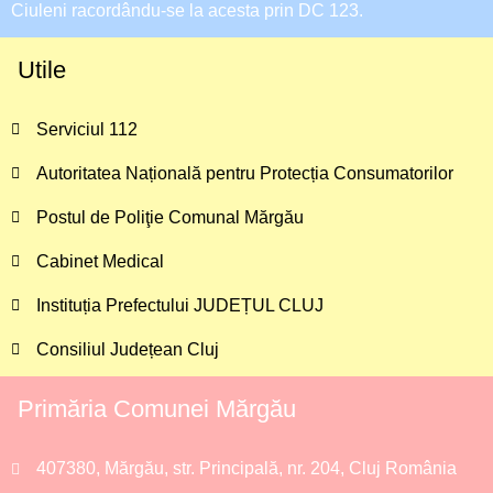
Ciuleni racordându-se la acesta prin DC 123.
Utile
Serviciul 112
Autoritatea Națională pentru Protecția Consumatorilor
Postul de Poliţie Comunal Mărgău
Cabinet Medical
Instituția Prefectului JUDEȚUL CLUJ
Consiliul Județean Cluj
Primăria Comunei Mărgău
407380, Mărgău, str. Principală, nr. 204, Cluj România