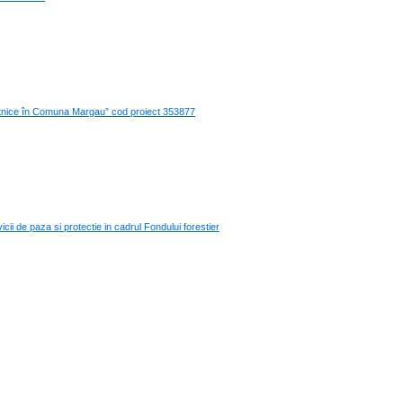
arstnice în Comuna Margau” cod proiect 353877
icii de paza si protectie in cadrul Fondului forestier