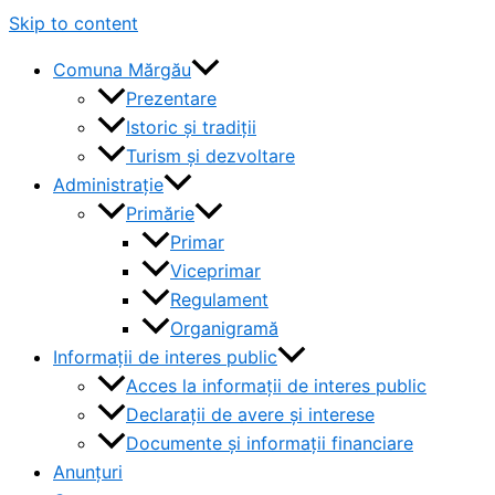
Skip to content
Comuna Mărgău
Prezentare
Istoric și tradiții
Turism și dezvoltare
Administrație
Primărie
Primar
Viceprimar
Regulament
Organigramă
Informații de interes public
Acces la informații de interes public
Declarații de avere și interese
Documente și informații financiare
Anunțuri