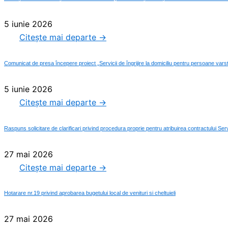
5 iunie 2026
Citește mai departe →
Comunicat de presa începere proiect „Servicii de îngrijire la domiciliu pentru persoane v
5 iunie 2026
Citește mai departe →
Raspuns solicitare de clarificari privind procedura proprie pentru atribuirea contractului Serv
27 mai 2026
Citește mai departe →
Hotarare nr.19 privind aprobarea bugetului local de venituri si cheltuieli
27 mai 2026