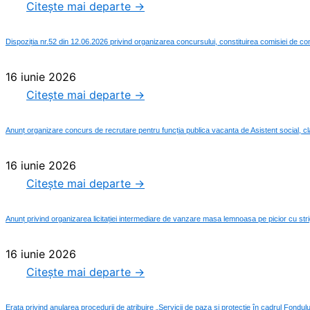
Citește mai departe →
Dispoziția nr.52 din 12.06.2026 privind organizarea concursului, constituirea comisiei de con
16 iunie 2026
Citește mai departe →
Anunț organizare concurs de recrutare pentru funcția publica vacanta de Asistent social, cla
16 iunie 2026
Citește mai departe →
Anunț privind organizarea licitației intermediare de vanzare masa lemnoasa pe picior cu str
16 iunie 2026
Citește mai departe →
Erata privind anularea procedurii de atribuire „Servicii de paza si protectie în cadrul Fondului