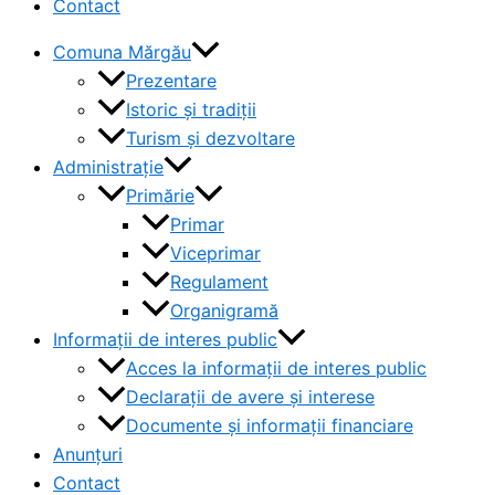
Contact
Comuna Mărgău
Prezentare
Istoric și tradiții
Turism și dezvoltare
Administrație
Primărie
Primar
Viceprimar
Regulament
Organigramă
Informații de interes public
Acces la informații de interes public
Declarații de avere și interese
Documente și informații financiare
Anunțuri
Contact