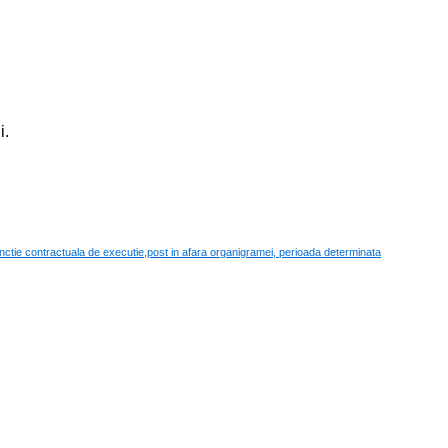
i.
al
MĂRGĂU informează
ctie contractuala de executie,post in afara organigramei, perioada determinata