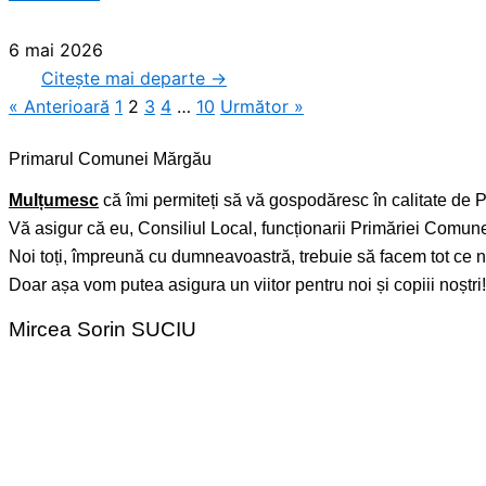
6 mai 2026
Citește mai departe →
« Anterioară
1
2
3
4
…
10
Următor »
Primarul Comunei Mărgău
Mulțumesc
că îmi permiteți să vă gospodăresc în calitate de P
Vă asigur că eu, Consiliul Local, funcționarii Primăriei Comu
Noi toți, împreună cu dumneavoastră, trebuie să facem tot ce ne
Doar așa vom putea asigura un viitor pentru noi și copiii noștri!
Mircea Sorin SUCIU