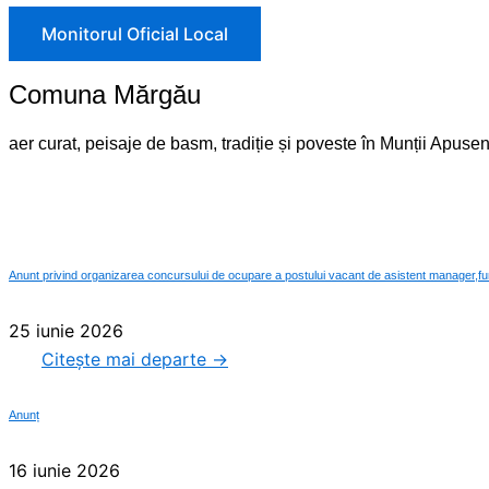
Monitorul Oficial Local
Comuna Mărgău
aer curat, peisaje de basm, tradiție și poveste în Munții Apusen
Primăria și Consiliul loc
Anunt privind organizarea concursului de ocupare a postului vacant de asistent manager,fun
25 iunie 2026
Citește mai departe →
Anunț
16 iunie 2026