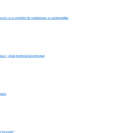
curs si a comisiei de soluționare a contestațiilor
sa I, grad profesional principal
igare
 forestier”