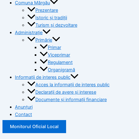
Comuna Mărgău
Prezentare
Istoric și tradiții
Turism și dezvoltare
Administrație
Primărie
Primar
Viceprimar
Regulament
Organigramă
Informații de interes public
Acces la informații de interes public
Declarații de avere și interese
Documente și informații financiare
Anunțuri
Contact
Monitorul Oficial Local