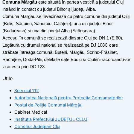
Comuna Mărgău
este situată în partea vestică a județului Cluj
intrând în contact cu județul Bihor și județul Alba.
Comuna Mărgău se învecinează cu patru comune din județul Cluj
(Beliș, Săcuieu, Sâncraiu, Călățele), una din județul Bihor
(Budureasa) și una din județul Alba (Scărișoara).
Accesul în comună se realizează dinspre Cluj pe DN 1 (E 60).
Legătura cu drumul național se realizează pe DJ 108C care
străbate întreaga comună: Buteni, Mărgău, Scrind-Frăsinet,
Răchițele, Doda-Pilii, celelalte sate Bociu și Ciuleni racordându-se
la acesta prin DC 123.
Utile
Serviciul 112
Autoritatea Națională pentru Protecția Consumatorilor
Postul de Poliţie Comunal Mărgău
Cabinet Medical
Instituția Prefectului JUDEȚUL CLUJ
Consiliul Județean Cluj