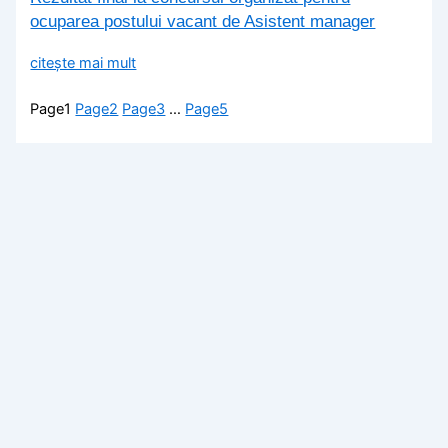
ocuparea postului vacant de Asistent manager
citește mai mult
Page
1
Page
2
Page
3
…
Page
5