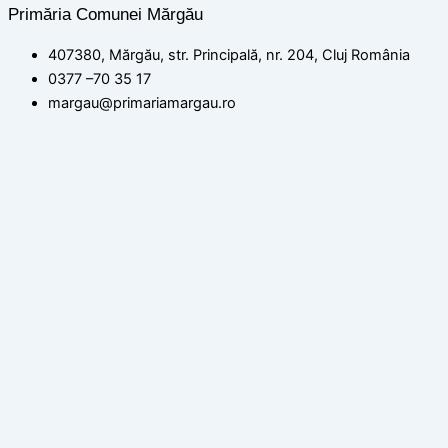
Primăria Comunei Mărgău
407380, Mărgău, str. Principală, nr. 204, Cluj România
0377 –70 35 17
margau@primariamargau.ro
© 2026 Primăria Comunei Mărgău, Județul Cluj
Acest site utilizează module cookie pentru a vă asigura că
beneficiați de cea mai bună experiență pe site-ul nostru
setări
ACCEPT
Politica de confidențialitate
Închide
Rezumat confidențialitate
Acest site web folosește cookie-uri pentru a vă îmbunătăți
experiența în timp ce navigați prin site. Dintre acestea, cookie-