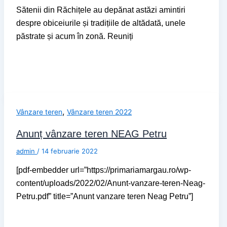
Sătenii din Răchițele au depănat astăzi amintiri
despre obiceiurile și tradițiile de altădată, unele
păstrate și acum în zonă. Reuniți
,
Vânzare teren
Vânzare teren 2022
Anunț vânzare teren NEAG Petru
admin
/
14 februarie 2022
[pdf-embedder url=”https://primariamargau.ro/wp-
content/uploads/2022/02/Anunt-vanzare-teren-Neag-
Petru.pdf” title=”Anunt vanzare teren Neag Petru”]