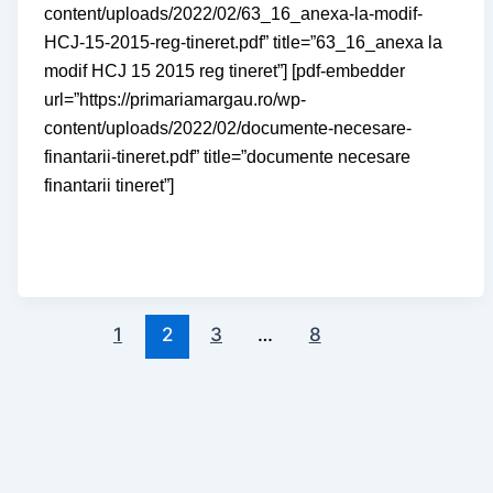
content/uploads/2022/02/63_16_anexa-la-modif-
HCJ-15-2015-reg-tineret.pdf” title=”63_16_anexa la
modif HCJ 15 2015 reg tineret”] [pdf-embedder
url=”https://primariamargau.ro/wp-
content/uploads/2022/02/documente-necesare-
finantarii-tineret.pdf” title=”documente necesare
finantarii tineret”]
1
2
3
…
8