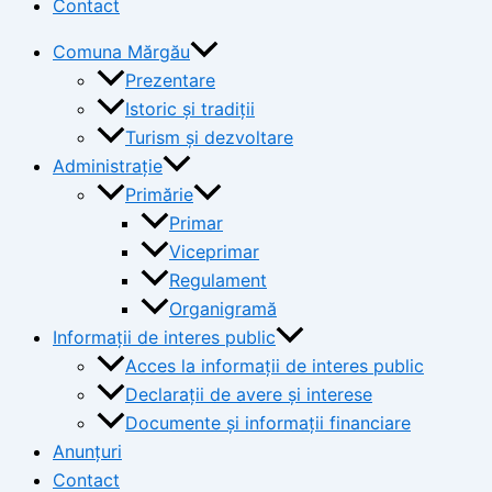
Contact
Comuna Mărgău
Prezentare
Istoric și tradiții
Turism și dezvoltare
Administrație
Primărie
Primar
Viceprimar
Regulament
Organigramă
Informații de interes public
Acces la informații de interes public
Declarații de avere și interese
Documente și informații financiare
Anunțuri
Contact