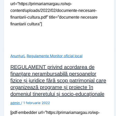
url=”https://primariamargau.ro/wp-
content/uploads/2022/02/documente-necesare-
finantarii-cultura.pdf” title=”documente necesare
finantarii cultura”]
,
Anunțuri
Regulamente Monitor oficial local
REGULAMENT privind acordarea de
finanţare nerambursabilă persoanelor
fizice și juridice fără scop patrimonial care
organizează programe şi proiecte în
domeniul tineretului şi socio-educaţionale
admin
/
1 februarie 2022
[pdf-embedder url=”https://primariamargau.ro/wp-