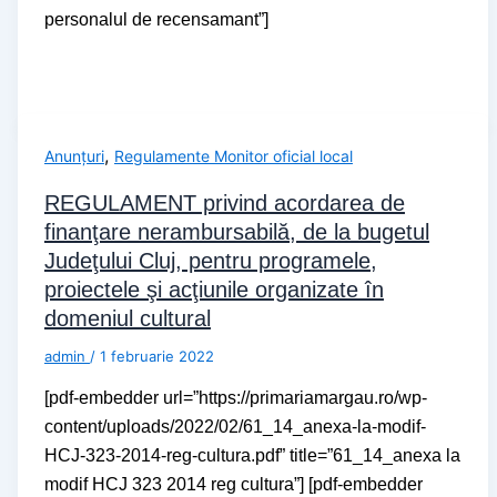
personalul de recensamant”]
,
Anunțuri
Regulamente Monitor oficial local
REGULAMENT privind acordarea de
finanţare nerambursabilă, de la bugetul
Judeţului Cluj, pentru programele,
proiectele şi acţiunile organizate în
domeniul cultural
admin
/
1 februarie 2022
[pdf-embedder url=”https://primariamargau.ro/wp-
content/uploads/2022/02/61_14_anexa-la-modif-
HCJ-323-2014-reg-cultura.pdf” title=”61_14_anexa la
modif HCJ 323 2014 reg cultura”] [pdf-embedder