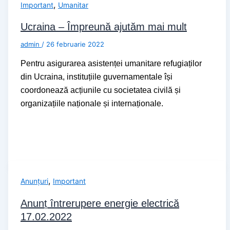
,
Important
Umanitar
Ucraina – Împreună ajutăm mai mult
admin
/
26 februarie 2022
Pentru asigurarea asistenței umanitare refugiaților
din Ucraina, instituțiile guvernamentale își
coordonează acțiunile cu societatea civilă și
organizațiile naționale și internaționale.
,
Anunțuri
Important
Anunț întrerupere energie electrică
17.02.2022