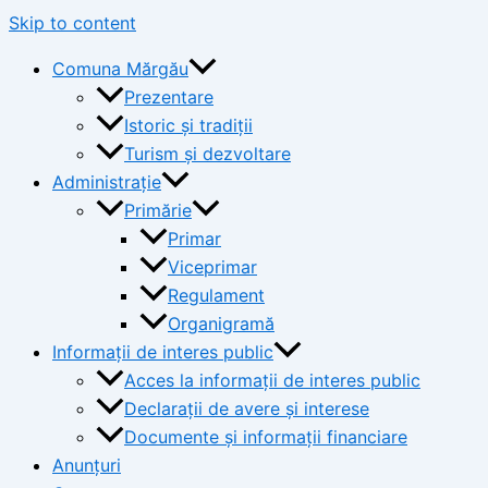
Skip to content
Comuna Mărgău
Prezentare
Istoric și tradiții
Turism și dezvoltare
Administrație
Primărie
Primar
Viceprimar
Regulament
Organigramă
Informații de interes public
Acces la informații de interes public
Declarații de avere și interese
Documente și informații financiare
Anunțuri